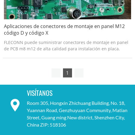
Aplicaciones de conectores de montaje en panel M12
código D y código X
FLECONN puede suministrar conectores de montaje en panel
de PCB m8 m12 de alta calidad para instalación en placa.
1
VISÍTANOS
Room 305, Hongxin Zhichuang Building, No. 18,
Yuannan Road, Genzhuyuan Community, Matian
Street, Guang ming New district, Shenzhen City,
China ZIP: 518106