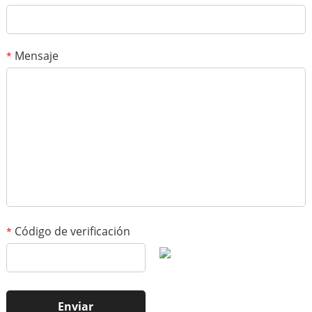
individual no puede superar los 2 MB.
Mensaje
*
1
/3
Código de verificación
*