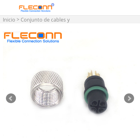
>
Inicio
Conjunto de cables y
conectores M5 M8 M12 M16
>
>
Conector M12
Conector
moldeado M12