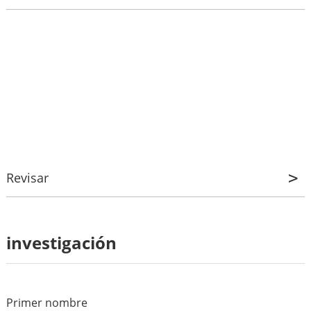
Revisar
Revisar
investigación
*
Nombre
*
correo electronico
Primer nombre