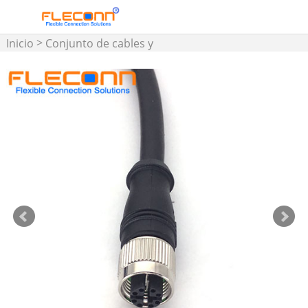
>
Inicio
Conjunto de cables y
conectores M5 M8 M12 M16
>
>
Cable M12
Cable
conector M12 con
codificación X