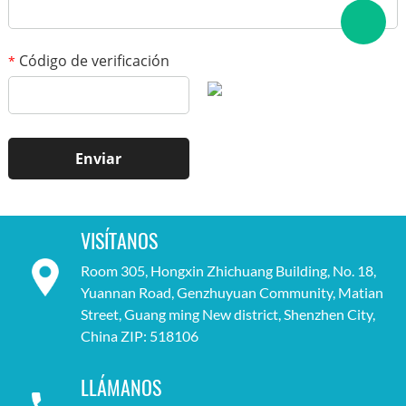
Código de verificación
*
VISÍTANOS
Room 305, Hongxin Zhichuang Building, No. 18,
Yuannan Road, Genzhuyuan Community, Matian
Street, Guang ming New district, Shenzhen City,
China ZIP: 518106
LLÁMANOS