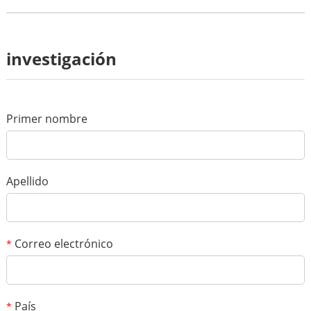
Revisar
investigación
*
Nombre
*
correo electronico
Primer nombre
Tu clasificación
*
Sujeto
Apellido
*
Mensaje
Correo electrónico
*
País
*