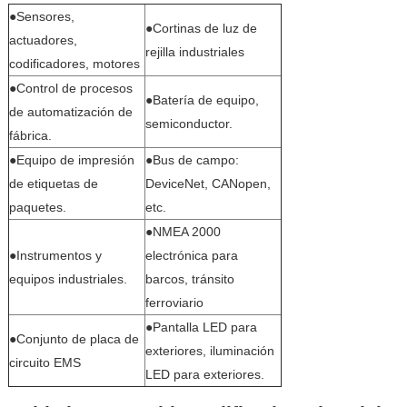
●Sensores,
●Cortinas de luz de
actuadores,
rejilla industriales
codificadores, motores
●Control de procesos
●Batería de equipo,
de automatización de
semiconductor.
fábrica.
●Equipo de impresión
●Bus de campo:
de etiquetas de
DeviceNet, CANopen,
paquetes.
etc.
●NMEA 2000
●Instrumentos y
electrónica para
equipos industriales.
barcos, tránsito
ferroviario
●Pantalla LED para
●Conjunto de placa de
exteriores, iluminación
circuito EMS
LED para exteriores.