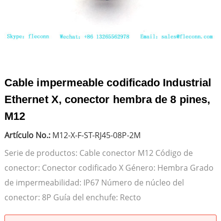
Cable impermeable codificado Industrial
Ethernet X, conector hembra de 8 pines,
M12
Artículo No.:
M12-X-F-ST-RJ45-08P-2M
Serie de productos: Cable conector M12 Código de
conector: Conector codificado X Género: Hembra Grado
de impermeabilidad: IP67 Número de núcleo del
conector: 8P Guía del enchufe: Recto